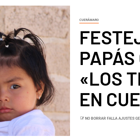
CUERÁMARO
FESTE
PAPÁS
«LOS T
EN CU
NO BORRAR FALLA AJUSTES GE