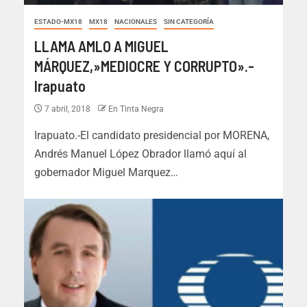
ESTADO-MX18
MX18
NACIONALES
SIN CATEGORÍA
LLAMA AMLO A MIGUEL
MÁRQUEZ,»MEDIOCRE Y CORRUPTO».-
Irapuato
7 abril, 2018
En Tinta Negra
Irapuato.-El candidato presidencial por MORENA,
Andrés Manuel López Obrador llamó aquí al
gobernador Miguel Marquez…