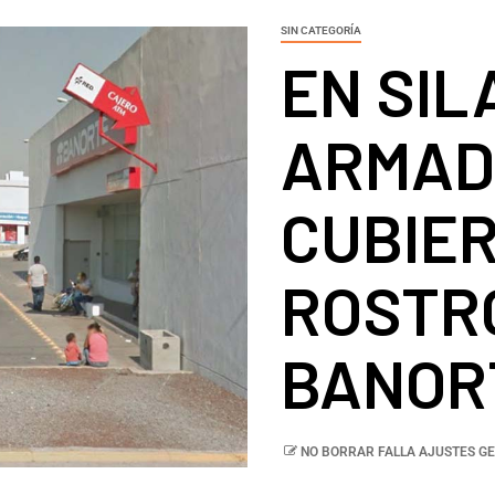
SIN CATEGORÍA
EN SIL
ARMAD
CUBIE
ROSTR
BANOR
NO BORRAR FALLA AJUSTES GE