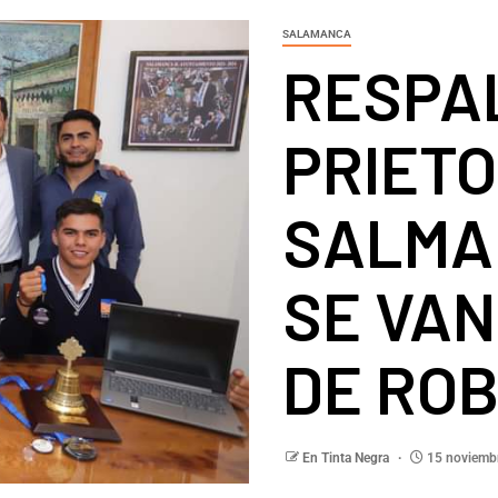
SALAMANCA
RESPA
PRIETO
SALMA
SE VAN
DE RO
En Tinta Negra
15 noviemb