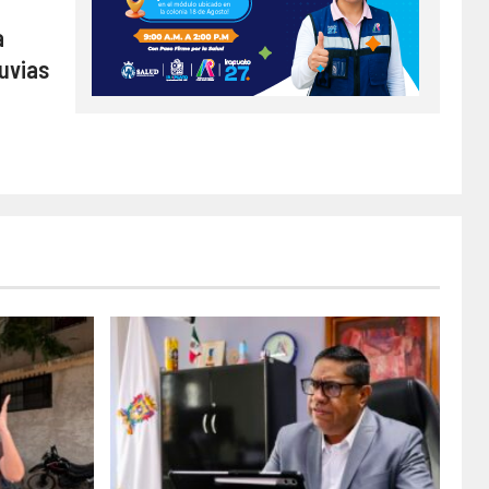
a
luvias