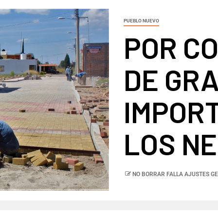
PUEBLO NUEVO
POR C
DE GR
IMPOR
LOS N
NO BORRAR FALLA AJUSTES GE