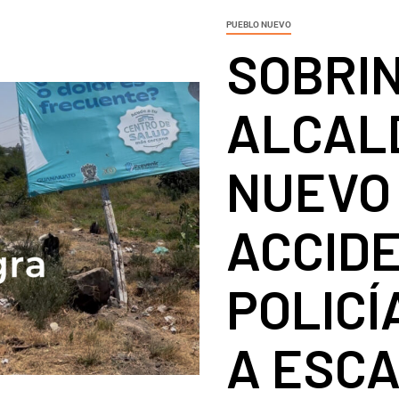
PUEBLO NUEVO
SOBRI
ALCAL
NUEVO
ACCIDE
POLICÍ
A ESC