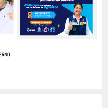
O
IERNO