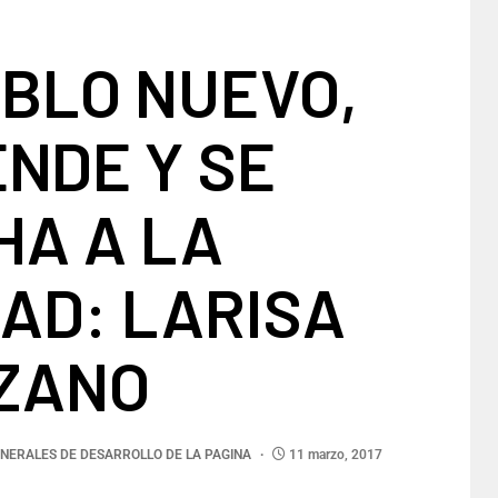
BLO NUEVO,
ENDE Y SE
HA A LA
AD: LARISA
ZANO
NERALES DE DESARROLLO DE LA PAGINA
11 marzo, 2017