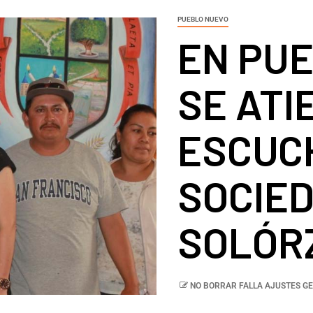
PUEBLO NUEVO
EN PUE
SE ATI
ESCUC
SOCIED
SOLÓR
NO BORRAR FALLA AJUSTES GE