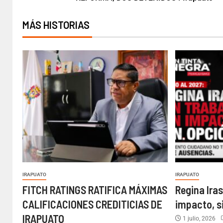
MÁS HISTORIAS
IRAPUATO
IRAPUATO
FITCH RATINGS RATIFICA MÁXIMAS
Regina Iras
CALIFICACIONES CREDITICIAS DE
impacto, s
IRAPUATO
1 julio, 2026