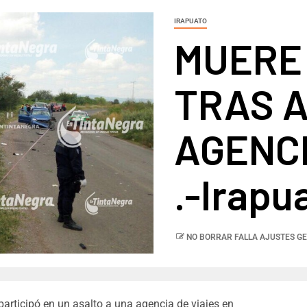
IRAPUATO
MUERE 
TRAS A
AGENCI
.-Irapu
NO BORRAR FALLA AJUSTES GE
participó en un asalto a una agencia de viajes en