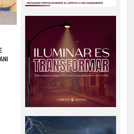
E
ANI