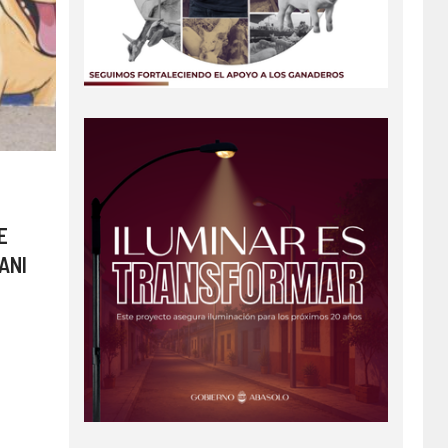
E
ANI