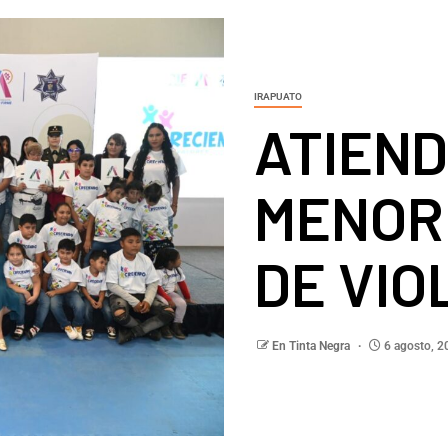
IRAPUATO
ATIEND
MENOR
DE VIO
En Tinta Negra
6 agosto, 2