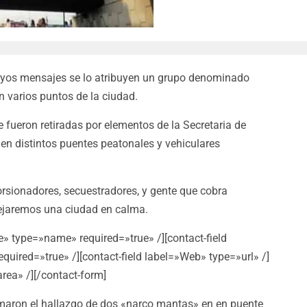
cuyos mensajes se lo atribuyen un grupo denominado
 varios puntos de la ciudad.
 fueron retiradas por elementos de la Secretaria de
en distintos puentes peatonales y vehiculares
orsionadores, secuestradores, y gente que cobra
Dejaremos una ciudad en calma.
e» type=»name» required=»true» /][contact-field
quired=»true» /][contact-field label=»Web» type=»url» /]
rea» /][/contact-form]
maron el hallazgo de dos «narco mantas» en en puente