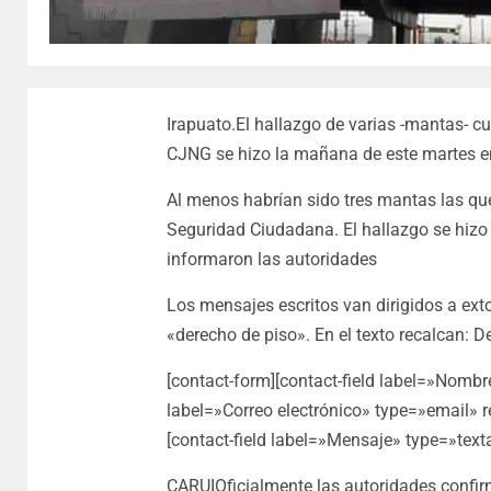
Irapuato.El hallazgo de varias -mantas- 
CJNG se hizo la mañana de este martes en
Al menos habrían sido tres mantas las que
Seguridad Ciudadana. El hallazgo se hizo 
informaron las autoridades
Los mensajes escritos van dirigidos a ext
«derecho de piso». En el texto recalcan: 
[contact-form][contact-field label=»Nombr
label=»Correo electrónico» type=»email» re
[contact-field label=»Mensaje» type=»texta
CARUIOficialmente las autoridades confir