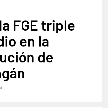
la FGE triple
io en la
tución de
ngán
23