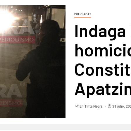
POLICIACAS
Indaga 
homicid
Consti
Apatzi
En Tinta Negra
31 julio, 20