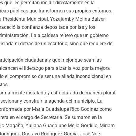
es que les permitan incidir directamente en la
ticas públicas que transformen sus propios entornos.
, la Presidenta Municipal, Yozajamby Molina Balver,
radeció la confianza depositada por las y los
dministración. La alcaldesa reiteró que un gobierno
lada ni detrás de un escritorio, sino que requiere de
articipación ciudadana y qué mejor que sean las
lcancen el liderazgo para alzar la voz por la mejora
o el compromiso de ser una aliada incondicional en
ctos.
ormalmente instalado y estructurado de manera plural
esionar y construir la agenda del municipio. La
 conformada por María Guadalupe Rico Godinez como
ra en el cargo de Secretaria. Se sumaron en la
jo Magaña, Yuliana Guadalupe Mejia Gordillo, Miriam
Rodríguez, Gustavo Rodríguez García, José Noe