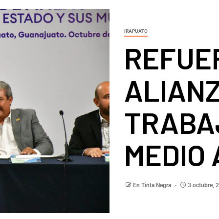
IRAPUATO
REFUE
ALIAN
TRABA
MEDIO
En Tinta Negra
3 octubre, 