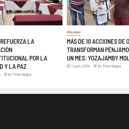
PÉNJAMO
 REFUERZA LA
MÁS DE 10 ACCIONES DE 
ACIÓN
TRANSFORMAN PÉNJAMO
TITUCIONAL POR LA
UN MES: YOZAJAMBY MO
D Y LA PAZ
1 julio, 2026
En Tinta Negra
6
En Tinta Negra