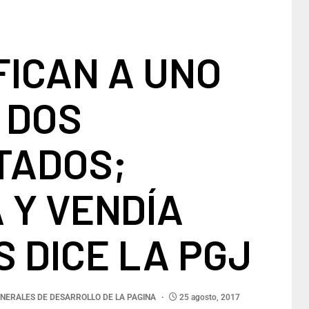
FICAN A UNO
 DOS
TADOS;
 Y VENDÍA
 DICE LA PGJ
NERALES DE DESARROLLO DE LA PAGINA
25 agosto, 2017