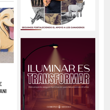
E
ANI