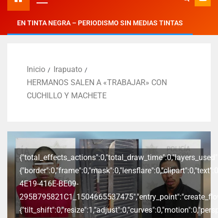
EN TINTA NEGRA – PERIODISMO SIN MEDIAS TINTAS
Inicio
Irapuato
HERMANOS SALEN A «TRABAJAR» CON
CUCHILLO Y MACHETE
{"total_effects_actions":0,"total_draw_time":0,"layers_used":
{"border":0,"frame":0,"mask":0,"lensflare":0,"clipart":0,"text
4E19-416E-BE09-
295B795821C1_1504665537475","entry_point":"create_flow_f
{"tilt_shift":0,"resize":1,"adjust":0,"curves":0,"motion":0,"pe