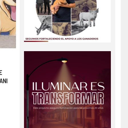
E
ANI