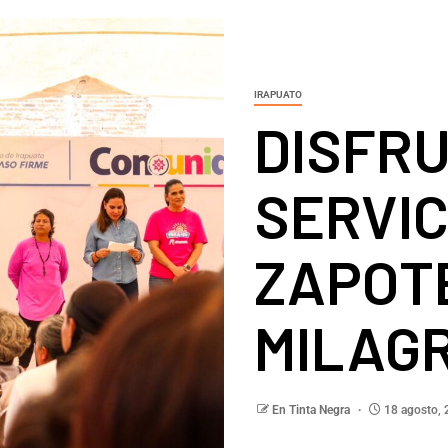
IRAPUATO
DISFR
SERVIC
ZAPOT
MILAG
En Tinta Negra
18 agosto, 