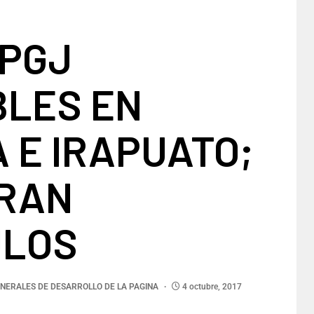
 PGJ
BLES EN
 E IRAPUATO;
RAN
ULOS
NERALES DE DESARROLLO DE LA PAGINA
4 octubre, 2017