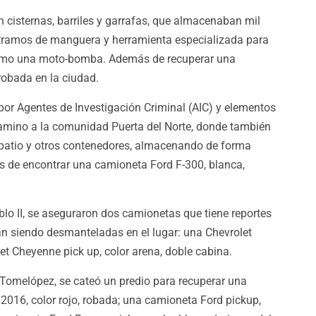
 cisternas, barriles y garrafas, que almacenaban mil
 tramos de manguera y herramienta especializada para
í como una moto-bomba. Además de recuperar una
robada en la ciudad.
 por Agentes de Investigación Criminal (AIC) y elementos
 camino a la comunidad Puerta del Norte, donde también
l patio y otros contenedores, almacenando de forma
ás de encontrar una camioneta Ford F-300, blanca,
blo II, se aseguraron dos camionetas que tiene reportes
n siendo desmanteladas en el lugar: una Chevrolet
let Cheyenne pick up, color arena, doble cabina.
 Tomelópez, se cateó un predio para recuperar una
 2016, color rojo, robada; una camioneta Ford pickup,