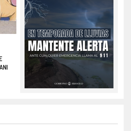
E
ANI