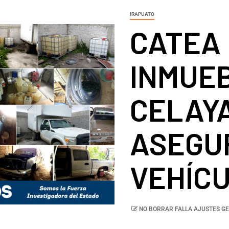
IRAPUATO
CATEA
INMUE
CELAYA
ASEGU
VEHÍC
NO BORRAR FALLA AJUSTES GE