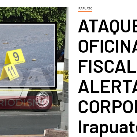
IRAPUATO
ATAQU
OFICIN
FISCAL
ALERT
CORPOR
Irapuat