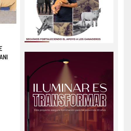
E
ANI