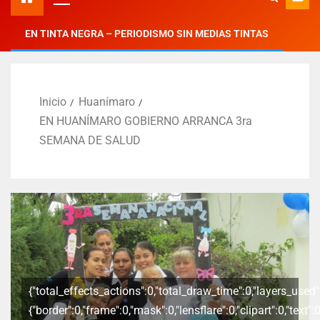
EN TINTA NEGRA – PERIODISMO SIN MEDIAS TINTAS
Inicio
Huanímaro
EN HUANÍMARO GOBIERNO ARRANCA 3ra
SEMANA DE SALUD
{"total_effects_actions":0,"total_draw_time":0,"layers_used":
{"border":0,"frame":0,"mask":0,"lensflare":0,"clipart":0,"text