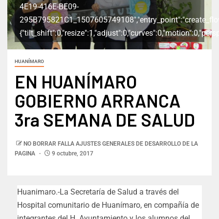
4E19-416E-BE09-
295B795821C1_1507605749108","entry_point":"create_flow_f
{"tilt_shift":0,"resize":1,"adjust":0,"curves":0,"motion":0,"pe
HUANÍMARO
EN HUANÍMARO
GOBIERNO ARRANCA
3ra SEMANA DE SALUD
NO BORRAR FALLA AJUSTES GENERALES DE DESARROLLO DE LA
PAGINA
9 octubre, 2017
Huanimaro.-La Secretaría de Salud a través del
Hospital comunitario de Huanímaro, en compañía de
integrantes del H. Ayuntamiento y los alumnos del